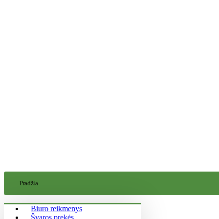
Pradžia
Biuro reikmenys
Švaros prekės