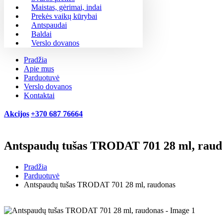
Maistas, gėrimai, indai
Prekės vaikų kūrybai
Antspaudai
Baldai
Verslo dovanos
Pradžia
Apie mus
Parduotuvė
Verslo dovanos
Kontaktai
Akcijos
+370 687 76664
Antspaudų tušas TRODAT 701 28 ml, raud
Pradžia
Parduotuvė
Antspaudų tušas TRODAT 701 28 ml, raudonas