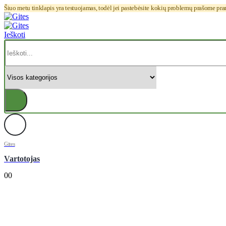
Šiuo metu tinklapis yra testuojamas, todėl jei pastebėsite kokių problemų prašome pr
Ieškoti
Gites
Vartotojas
0
0