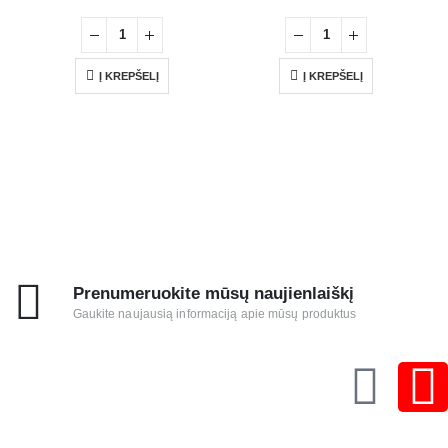
Į KREPŠELĮ
Į KREPŠELĮ
Prenumeruokite mūsų naujienlaiškį
Gaukite naujausią informaciją apie mūsų produktus