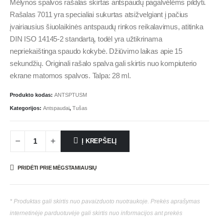
Mėlynos spalvos rašalas skirtas antspaudų pagalvėlėms pildyti.
Rašalas 7011 yra specialiai sukurtas atsižvelgiant į pačius
įvairiausius šiuolaikinės antspaudų rinkos reikalavimus, atitinka
DIN ISO 14145-2 standartą, todėl yra užtikrinama
nepriekaištinga spaudo kokybė. Džiūvimo laikas apie 15
sekundžių. Originali rašalo spalva gali skirtis nuo kompiuterio
ekrane matomos spalvos. Talpa: 28 ml.
Produkto kodas:
ANTSPTUSM
Kategorijos:
Antspaudai
,
Tušas
Į KREPŠELĮ
PRIDĖTI PRIE MĖGSTAMIAUSIŲ
* Produktas gali skirtis nuo pavaizduoto nuotraukoje. Prekės aprašymas
internetinėje parduotuvėje gali skirtis nuo informacijos ant prekės