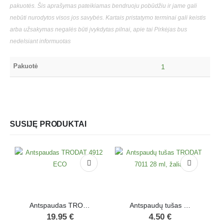
pakuotės. Šis aprašymas pateikiamas bendruoju pobūdžiu ir jame gali
nebūti nurodytos visos jos savybės. Kartais pristatymo terminai gali keistis
arba užsakymas negalės būti įvykdytas pilnai, apie tai Pirkėjas bus
nedelsiant informuotas
Pakuotė
1
SUSIJĘ PRODUKTAI
Antspaudas TRODAT 4912 ECO
Antspaudų tušas TRODAT 7011 28 ml, žalias
19.95
€
4.50
€