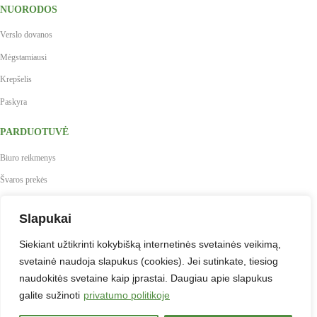
NUORODOS
Verslo dovanos
Mėgstamiausi
Krepšelis
Paskyra
PARDUOTUVĖ
Biuro reikmenys
Švaros prekės
Maistas, gėrimai, indai
Slapukai
Prekės vaikų kūrybai
Siekiant užtikrinti kokybišką internetinės svetainės veikimą,
Antspaudai
svetainė naudoja slapukus (cookies). Jei sutinkate, tiesiog
Baldai
naudokitės svetaine kaip įprastai. Daugiau apie slapukus
Verslo dovanos
galite sužinoti
privatumo politikoje