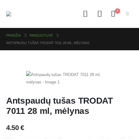
0
PRADŽIA
PARDUOTUVĖ
ANTSPAUDŲ TUŠAS TRODAT 7011 28 ML, MĖLYNAS
Antspaudų tušas TRODAT
7011 28 ml, mėlynas
4.50
€