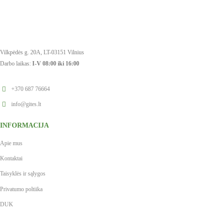
Vilkpėdės g. 20A, LT-03151 Vilnius
Darbo laikas:
I-V 08:00 iki 16:00
+370 687 76664
info@gites.lt
INFORMACIJA
Apie mus
Kontaktai
Taisyklės ir sąlygos
Privatumo poltiika
DUK