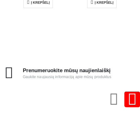
Į KREPŠELĮ
Į KREPŠELĮ
Prenumeruokite mūsų naujienlaiškį
Gaukite naujausią informaciją apie mūsų produktus