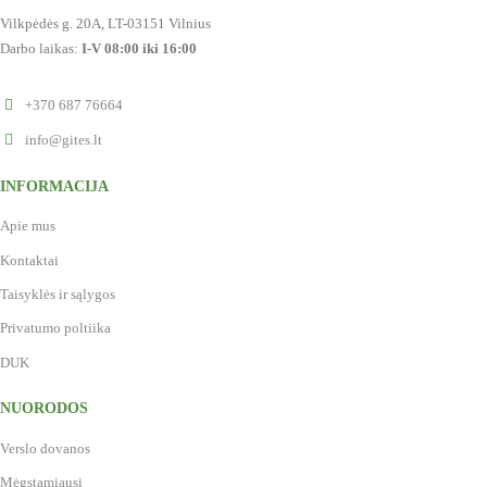
Vilkpėdės g. 20A, LT-03151 Vilnius
Darbo laikas:
I-V 08:00 iki 16:00
+370 687 76664
info@gites.lt
INFORMACIJA
Apie mus
Kontaktai
Taisyklės ir sąlygos
Privatumo poltiika
DUK
NUORODOS
Verslo dovanos
Mėgstamiausi