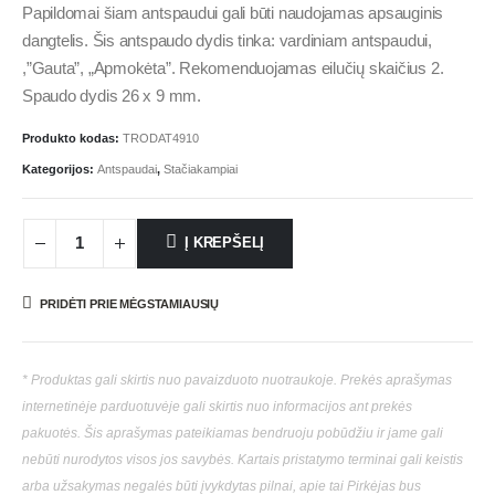
Papildomai šiam antspaudui gali būti naudojamas apsauginis
dangtelis. Šis antspaudo dydis tinka: vardiniam antspaudui,
,”Gauta”, „Apmokėta”. Rekomenduojamas eilučių skaičius 2.
Spaudo dydis 26 x 9 mm.
Produkto kodas:
TRODAT4910
Kategorijos:
Antspaudai
,
Stačiakampiai
Į KREPŠELĮ
PRIDĖTI PRIE MĖGSTAMIAUSIŲ
* Produktas gali skirtis nuo pavaizduoto nuotraukoje. Prekės aprašymas
internetinėje parduotuvėje gali skirtis nuo informacijos ant prekės
pakuotės. Šis aprašymas pateikiamas bendruoju pobūdžiu ir jame gali
nebūti nurodytos visos jos savybės. Kartais pristatymo terminai gali keistis
arba užsakymas negalės būti įvykdytas pilnai, apie tai Pirkėjas bus