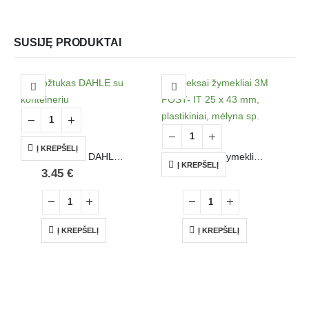
SUSIJĘ PRODUKTAI
Į KREPŠELĮ
Drožtukas DAHLE su konteineriu
Indeksai žymekliai 3M POST- IT 25 x 43 mm, plastikiniai, mėlyna sp.
Į KREPŠELĮ
3.45
€
4.95
€
Į KREPŠELĮ
Į KREPŠELĮ