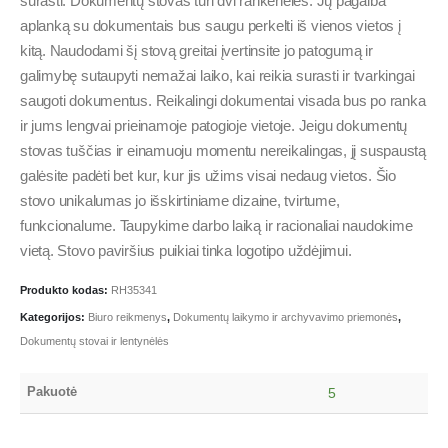
surasti. Dokumentų stovas turi dvi rankenėles. Jų pagalba
aplanką su dokumentais bus saugu perkelti iš vienos vietos į
kitą. Naudodami šį stovą greitai įvertinsite jo patogumą ir
galimybę sutaupyti nemažai laiko, kai reikia surasti ir tvarkingai
saugoti dokumentus. Reikalingi dokumentai visada bus po ranka
ir jums lengvai prieinamoje patogioje vietoje. Jeigu dokumentų
stovas tuščias ir einamuoju momentu nereikalingas, jį suspaustą
galėsite padėti bet kur, kur jis užims visai nedaug vietos. Šio
stovo unikalumas jo išskirtiniame dizaine, tvirtume,
funkcionalume. Taupykime darbo laiką ir racionaliai naudokime
vietą. Stovo paviršius puikiai tinka logotipo uždėjimui.
Produkto kodas:
RH35341
Kategorijos:
Biuro reikmenys
,
Dokumentų laikymo ir archyvavimo priemonės
,
Dokumentų stovai ir lentynėlės
Pakuotė
5