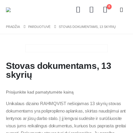
0
PRADŽIA
PARDUOTUVĖ
STOVAS DOKUMENTAMS, 13 SKYRIŲ
Stovas dokumentams, 13
skyrių
Prisijunkite kad pamatytumėte kainą
Unikalaus dizaino RAHMQVIST nešiojamas 13 skyrių stovas
dokumentams yra polipropileno aplankas, skirtas naudojimui ant
lentynos ar jūsų darbo stalo. Į jį lengvai sudėsite ir surūšiuosite
visus jums reikalingus dokumentus, kuriuos bus paprasta greitai