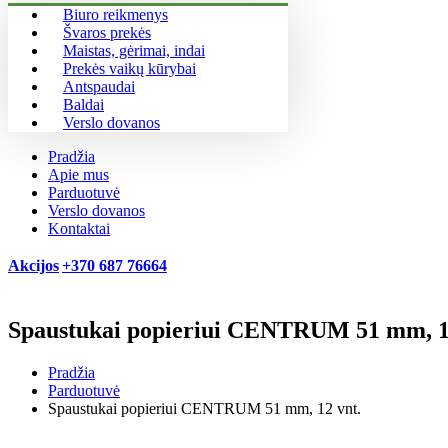
Biuro reikmenys
Švaros prekės
Maistas, gėrimai, indai
Prekės vaikų kūrybai
Antspaudai
Baldai
Verslo dovanos
Pradžia
Apie mus
Parduotuvė
Verslo dovanos
Kontaktai
Akcijos
+370 687 76664
Spaustukai popieriui CENTRUM 51 mm, 1
Pradžia
Parduotuvė
Spaustukai popieriui CENTRUM 51 mm, 12 vnt.