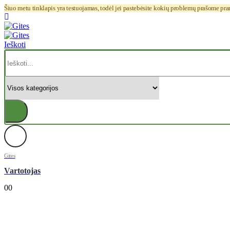
Šiuo metu tinklapis yra testuojamas, todėl jei pastebėsite kokių problemų prašome pr
Ieškoti
Gites
Vartotojas
0
0