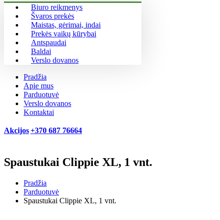
Biuro reikmenys
Švaros prekės
Maistas, gėrimai, indai
Prekės vaikų kūrybai
Antspaudai
Baldai
Verslo dovanos
Pradžia
Apie mus
Parduotuvė
Verslo dovanos
Kontaktai
Akcijos
+370 687 76664
Spaustukai Clippie XL, 1 vnt.
Pradžia
Parduotuvė
Spaustukai Clippie XL, 1 vnt.