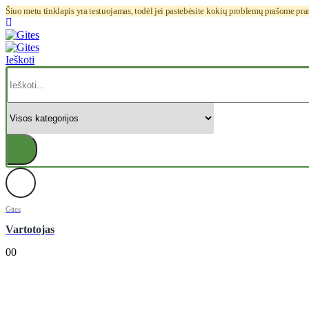
Šiuo metu tinklapis yra testuojamas, todėl jei pastebėsite kokių problemų prašome pr
Ieškoti
Gites
Vartotojas
0
0