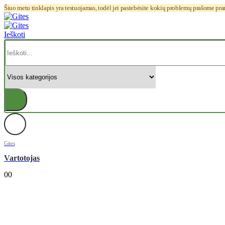
Šiuo metu tinklapis yra testuojamas, todėl jei pastebėsite kokių problemų prašome pr
Ieškoti
Gites
Vartotojas
0
0