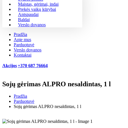
Maistas, gėrimai, indai
Prekės vaikų kūrybai
Antspaudai
Baldai
Verslo dovanos
Pradžia
Apie mus
Parduotuvė
Verslo dovanos
Kontaktai
Akcijos
+370 687 76664
Sojų gėrimas ALPRO nesaldintas, 1 l
Pradžia
Parduotuvė
Sojų gėrimas ALPRO nesaldintas, 1 l