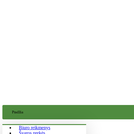
Pradžia
Biuro reikmenys
Švaros prekės