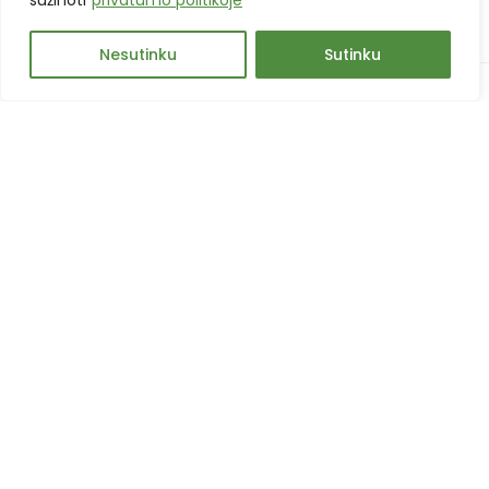
sužinoti
privatumo politikoje
Nesutinku
Sutinku