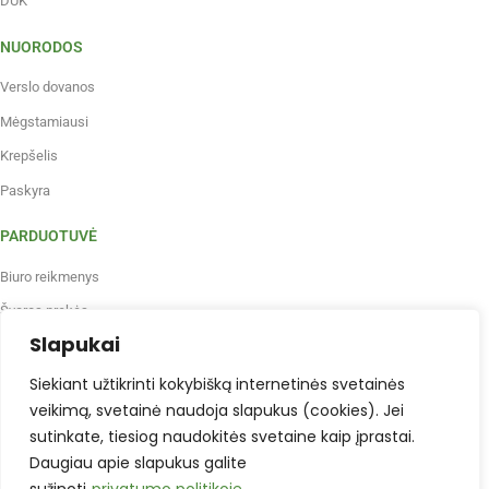
DUK
NUORODOS
Verslo dovanos
Mėgstamiausi
Krepšelis
Paskyra
PARDUOTUVĖ
Biuro reikmenys
Švaros prekės
Slapukai
Maistas, gėrimai, indai
Prekės vaikų kūrybai
Siekiant užtikrinti kokybišką internetinės svetainės
veikimą, svetainė naudoja slapukus (cookies). Jei
Antspaudai
sutinkate, tiesiog naudokitės svetaine kaip įprastai.
Baldai
Daugiau apie slapukus galite
Verslo dovanos