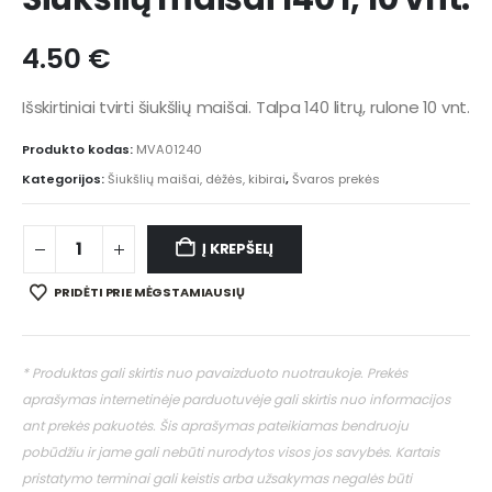
4.50
€
Išskirtiniai tvirti šiukšlių maišai. Talpa 140 litrų, rulone 10 vnt.
Produkto kodas:
MVA01240
Kategorijos:
Šiukšlių maišai, dėžės, kibirai
,
Švaros prekės
Į KREPŠELĮ
PRIDĖTI PRIE MĖGSTAMIAUSIŲ
* Produktas gali skirtis nuo pavaizduoto nuotraukoje. Prekės
aprašymas internetinėje parduotuvėje gali skirtis nuo informacijos
ant prekės pakuotės. Šis aprašymas pateikiamas bendruoju
pobūdžiu ir jame gali nebūti nurodytos visos jos savybės. Kartais
pristatymo terminai gali keistis arba užsakymas negalės būti