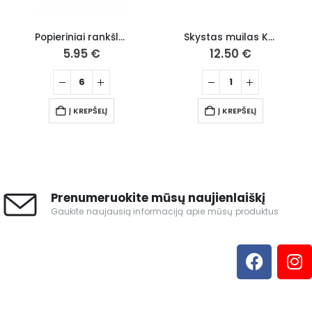
Popieriniai rankšluosčiai GRITE Standart 300 Plus
Skystas muilas Katrin Handwash, 500 ml
5
€
12.50
€
35.00
EPŠELĮ
Į KREPŠELĮ
Į KREPŠE
Prenumeruokite mūsų naujienlaiškį
Gaukite naujausią informaciją apie mūsų produktus