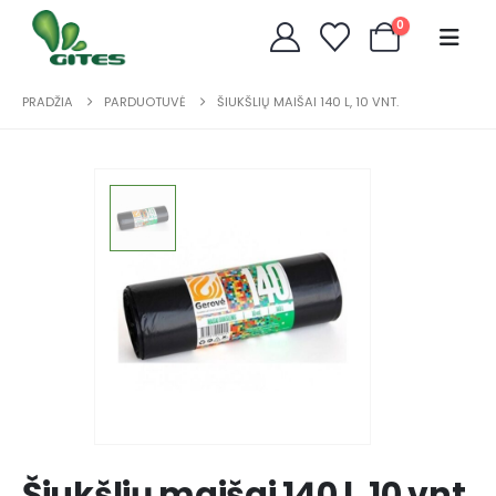
0
PRADŽIA
PARDUOTUVĖ
ŠIUKŠLIŲ MAIŠAI 140 L, 10 VNT.
Šiukšlių maišai 140 l, 10 vnt.