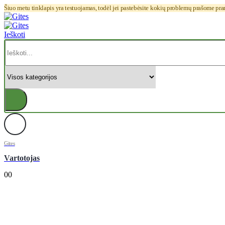
Šiuo metu tinklapis yra testuojamas, todėl jei pastebėsite kokių problemų prašome pr
Ieškoti
Gites
Vartotojas
0
0