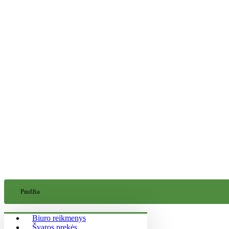
Pradžia
Biuro reikmenys
Švaros prekės