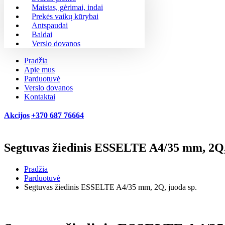
Maistas, gėrimai, indai
Prekės vaikų kūrybai
Antspaudai
Baldai
Verslo dovanos
Pradžia
Apie mus
Parduotuvė
Verslo dovanos
Kontaktai
Akcijos
+370 687 76664
Segtuvas žiedinis ESSELTE A4/35 mm, 2Q,
Pradžia
Parduotuvė
Segtuvas žiedinis ESSELTE A4/35 mm, 2Q, juoda sp.