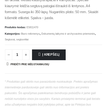
itin tiksliai. Metalu kaustyta apačia ir kampučiai. Speciali
kiaurymė leidžia segtuvą patogiai ištraukti iš lentynos. A4
formato. Susega iki 350 lapų. Nugarėlės plotis: 50 mm. Skaidri
kišenėlė etiketei. Spalva – juoda.
Produkto kodas:
ES811470
Kategorijos:
Biuro reikmenys
,
Dokumentų laikymo ir archyvavimo priemonės
,
Segtuvai, segtuvėliai
Į KREPŠELĮ
PRIDĖTI PRIE MĖGSTAMIAUSIŲ
* Produktas gali skirtis nuo pavaizduoto nuotraukoje. Prekės aprašymas
internetinėje parduotuvėje gali skirtis nuo informacijos ant prekės
pakuotės. Šis aprašymas pateikiamas bendruoju pobūdžiu ir jame gali
nebūti nurodytos visos jos savybės. Kartais pristatymo terminai gali keistis
arba užsakymas negalės būti įvykdytas pilnai, apie tai Pirkėjas bus