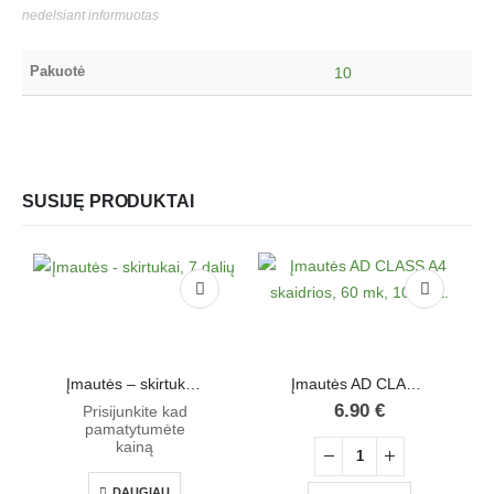
nedelsiant informuotas
Pakuotė
10
SUSIJĘ PRODUKTAI
Įmautės – skirtukai, 7 dalių
Įmautės AD CLASS A4 skaidrios, 60 mk, 100 vnt.
6.90
€
Prisijunkite kad
pamatytumėte
kainą
DAUGIAU