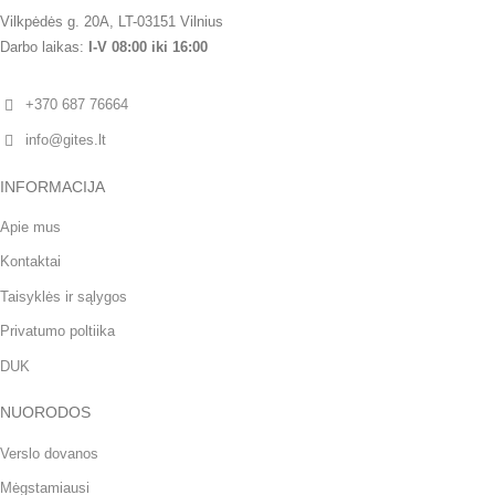
Vilkpėdės g. 20A, LT-03151 Vilnius
Darbo laikas:
I-V 08:00 iki 16:00
+370 687 76664
info@gites.lt
INFORMACIJA
Apie mus
Kontaktai
Taisyklės ir sąlygos
Privatumo poltiika
DUK
NUORODOS
Verslo dovanos
Mėgstamiausi