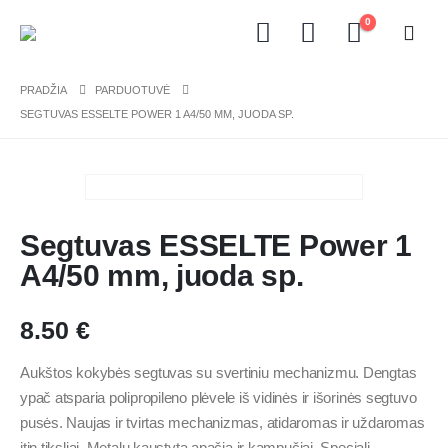
0
PRADŽIA
PARDUOTUVĖ
SEGTUVAS ESSELTE POWER 1 A4/50 MM, JUODA SP.
Segtuvas ESSELTE Power 1
A4/50 mm, juoda sp.
8.50
€
Aukštos kokybės segtuvas su svertiniu mechanizmu. Dengtas
ypač atsparia polipropileno plėvele iš vidinės ir išorinės segtuvo
pusės. Naujas ir tvirtas mechanizmas, atidaromas ir uždaromas