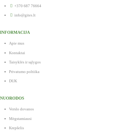
+370 687 76664
info@gites.lt
INFORMACIJA
Apie mus
Kontaktai
Taisyklės ir sąlygos
Privatumo poltiika
DUK
NUORODOS
Verslo dovanos
Mėgstamiausi
Krepšelis