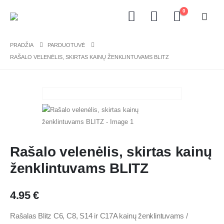
0
PRADŽIA
PARDUOTUVĖ
RAŠALO VELENĖLIS, SKIRTAS KAINŲ ŽENKLINTUVAMS BLITZ
Rašalo velenėlis, skirtas kainų
ženklintuvams BLITZ
4.95
€
Rašalas Blitz C6, C8, S14 ir C17A kainų ženklintuvams /