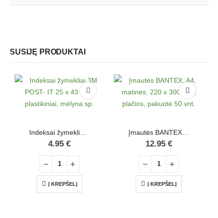
SUSIJĘ PRODUKTAI
Indeksai žymekliai 3M POST- IT 25 x 43 mm, plastikiniai, mėlyna sp.
Įmautės BANTEX, A4, matinės, 220 x 300 mm, plačios, pakuotė 50 vnt.
4.95
€
12.95
€
Į KREPŠELĮ
Į KREPŠELĮ