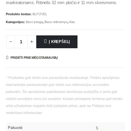
markiratoriams. Ritinėlis 32 mm pločio ir 11 mm skersmens.
Produkto kodas:
BLITZVEL
Kategorijos:
Biuro įranga
,
Biuro reikmenys
,
Kita
Į KREPŠELĮ
PRIDĖTI PRIE MĖGSTAMIAUSIŲ
* Produktas gali skirtis nuo pavaizduoto nuotraukoje. Prekės aprašymas
internetinėje parduotuvėje gali skirtis nuo informacijos ant prekės
pakuotės. Šis aprašymas pateikiamas bendruoju pobūdžiu ir jame gali
nebūti nurodytos visos jos savybės. Kartais pristatymo terminai gali keistis
arba užsakymas negalės būti įvykdytas pilnai, apie tai Pirkėjas bus
nedelsiant informuotas
Pakuotė
5