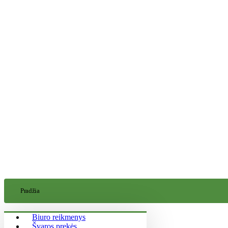
Pradžia
Biuro reikmenys
Švaros prekės