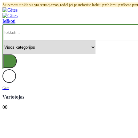
Šiuo metu tinklapis yra testuojamas, todėl jei pastebėsite kokių problemų prašome pr
Ieškoti
Gites
Vartotojas
0
0