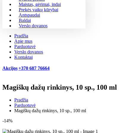
Maistas, gėrimai, indai
Prekės vaikų kūrybai
Antspaudai
Baldai
Verslo dovanos
Pradžia
Apie mus
Parduotuvė
Verslo dovanos
Kontaktai
Akcijos
+370 687 76664
Magiškų dažų rinkinys, 10 sp., 100 ml
Pradžia
Parduotuvė
Magiškų dažų rinkinys, 10 sp., 100 ml
-14%