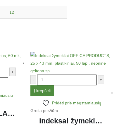
12
+
-
+
Į krepšelį
miausių
Pridėti prie mėgstamiausių
Greita peržiūra
Įmautės AD CLASS A4 skaidrios, 60 mk, 100 vnt.
Indeksai žymekliai OFFICE PRODUCTS, 25 x 43 mm, plastikiniai, 50 lap., neoninė geltona sp.