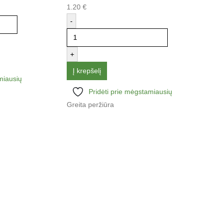
1.20
€
-
-
Į kre
+
Greita
Į krepšelį
miausių
Pridėti prie mėgstamiausių
Greita peržiūra
1
-
G