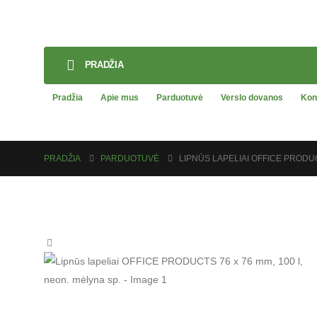
PRADŽIA
Pradžia
Apie mus
Parduotuvė
Verslo dovanos
Kon
PRADŽIA
PARDUOTUVĖ
LIPNŪS LAPELIAI OFFICE PRODUC