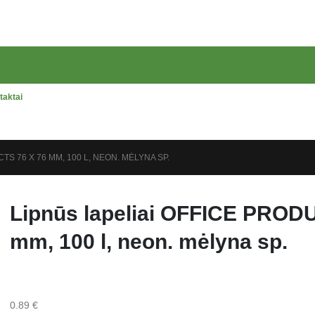
taktai
TS 76 X 76 MM, 100 L, NEON. MĖLYNA SP.
Lipnūs lapeliai OFFICE PROD
mm, 100 l, neon. mėlyna sp.
0.89
€