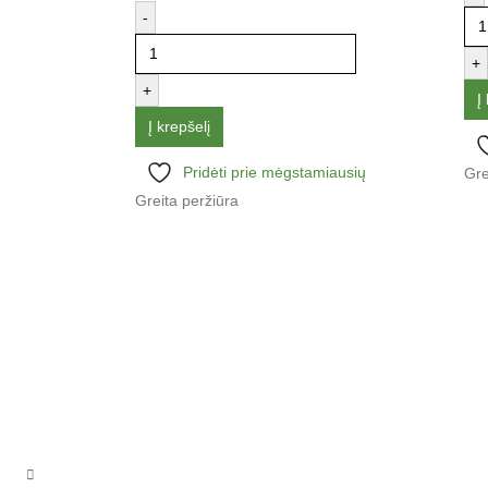
-
+
+
Į
Į krepšelį
Pridėti prie mėgstamiausių
Gre
Greita peržiūra