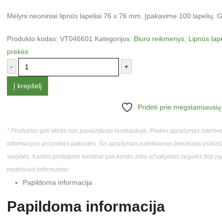
Mėlyni neoniniai lipnūs lapeliai 76 x 76 mm. Įpakavime 100 lapelių
Produkto kodas:
VT046601
Kategorijos:
Biuro reikmenys
,
Lipnūs lape
prekės
-
+
Į krepšelį
Pridėti prie mėgstamiausių
* Produktas gali skirtis nuo pavaizduoto nuotraukoje. Prekės aprašymas interneti
informacijos ant prekės pakuotės. Šis aprašymas pateikiamas bendruoju pobūdžiu
savybės. Kartais pristatymo terminai gali keistis arba užsakymas negalės būti įvyk
nedelsiant informuotas
Papildoma informacija
Papildoma informacija