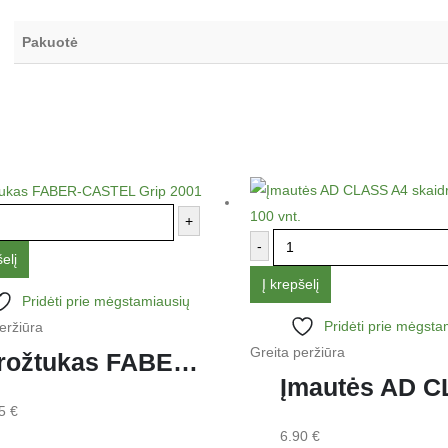
Pakuotė
+
-
elį
Į krepšelį
Pridėti prie mėgstamiausių
Pridėti prie mėgsta
eržiūra
Greita peržiūra
Drožtukas FABER-CASTEL Grip 2001
95
€
6.90
€