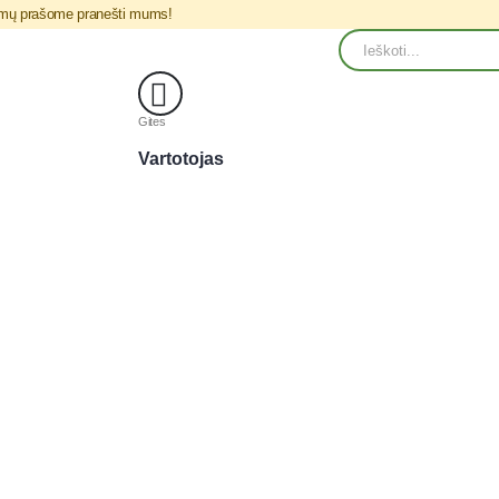
blemų prašome pranešti mums!
Gites
Vartotojas