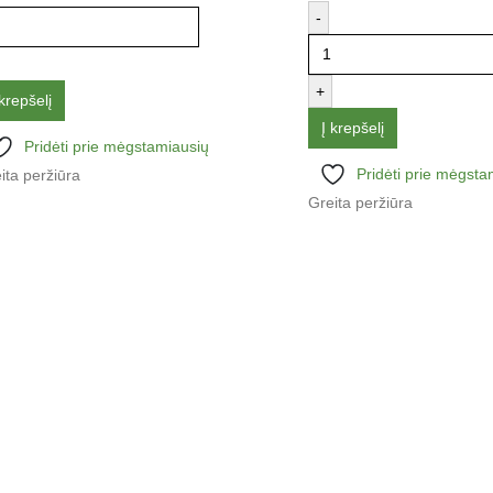
-
+
 krepšelį
Į krepšelį
Pridėti prie mėgstamiausių
Pridėti prie mėgsta
ita peržiūra
Greita peržiūra