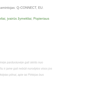
. Gamintojas: Q-CONNECT, EU.
liai, įvairūs žymekliai
,
Popieriaus
nėje parduotuvėje gali skirtis nuo
 ir jame gali nebūti nurodytos visos jos
dytas pilnai, apie tai Pirkėjas bus