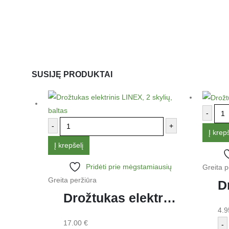
SUSIJĘ PRODUKTAI
-
-
+
Į krepš
Į krepšelį
Pridėti prie mėgstamiausių
Greita p
Greita peržiūra
Drožtukas elektrinis LINEX, 2 skylių, baltas
4.
17.00
€
-