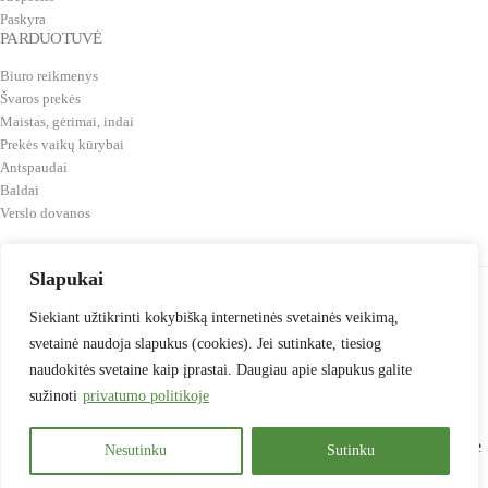
Paskyra
PARDUOTUVĖ
Biuro reikmenys
Švaros prekės
Maistas, gėrimai, indai
Prekės vaikų kūrybai
Antspaudai
Baldai
Verslo dovanos
Slapukai
Siekiant užtikrinti kokybišką internetinės svetainės veikimą,
Svetainė testuojama
svetainė naudoja slapukus (cookies). Jei sutinkate, tiesiog
naudokitės svetaine kaip įprastai. Daugiau apie slapukus galite
Šiuo metu tinklapis yra testuojamas, todėl jei pastebėsite kokių
sužinoti
privatumo politikoje
problemų prašome pranešti mums!
Svetainės prekių asortimentas pildomas. Dėl nesurastų prekių prašome
Nesutinku
Sutinku
kreiptis į Jus aptarnaujantį vadybininką arba el. paštu
info@gites.lt
.