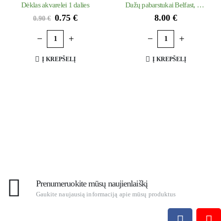
Dėklas akvarelei 1 dalies
Dažų pabarstukai Belfast, 150 g
0.75
€
8.00
€
0.90
€
Į KREPŠELĮ
Į KREPŠELĮ
Prenumeruokite mūsų naujienlaiškį
Gaukite naujausią informaciją apie mūsų produktus