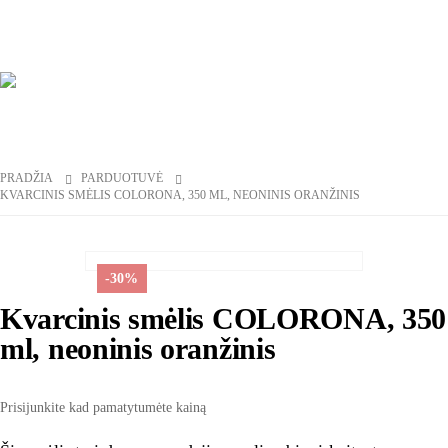
PRADŽIA
PARDUOTUVĖ
KVARCINIS SMĖLIS COLORONA, 350 ML, NEONINIS ORANŽINIS
-30%
Kvarcinis smėlis COLORONA, 350
ml, neoninis oranžinis
Prisijunkite kad pamatytumėte kainą