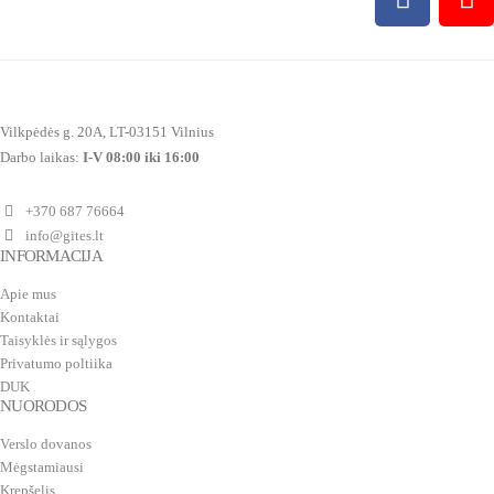
Vilkpėdės g. 20A, LT-03151 Vilnius
Darbo laikas:
I-V 08:00 iki 16:00
+370 687 76664
info@gites.lt
INFORMACIJA
Apie mus
Kontaktai
Taisyklės ir sąlygos
Privatumo poltiika
DUK
NUORODOS
Verslo dovanos
Mėgstamiausi
Krepšelis