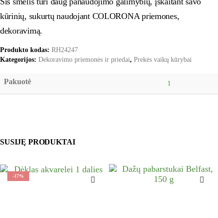
Šis smėlis turi daug panaudojimo galimybių, įskaitant savo
kūrinių, sukurtų naudojant COLORONA priemones,
dekoravimą.
Produkto kodas:
RH24247
Kategorijos:
Dekoravimo priemonės ir priedai
,
Prekės vaikų kūrybai
Pakuotė
1
SUSIJĘ PRODUKTAI
-17%