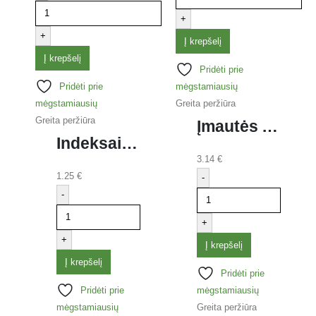
+
+
Į krepšelį
Į krepšelį
Pridėti prie
Pridėti prie
mėgstamiausių
mėgstamiausių
Greita peržiūra
Greita peržiūra
Įmautės A4 matinės, 40 mk, pak. 100 vnt.
Indeksai žymekliai FORPUS, 20 x 50 mm, plastikiniai, 4 spalvos
3.14
€
1.25
€
-
-
+
+
Į krepšelį
Į krepšelį
Pridėti prie
Pridėti prie
mėgstamiausių
mėgstamiausių
Greita peržiūra