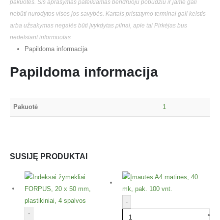
pakuotės. Šis aprašymas pateikiamas bendruoju pobūdžiu ir jame gali
nebūti nurodytos visos jos savybės. Kartais pristatymo terminai gali keistis
arba užsakymas negalės būti įvykdytas pilnai, apie tai Pirkėjas bus
nedelsiant informuotas
Papildoma informacija
Papildoma informacija
Pakuotė
1
SUSIJĘ PRODUKTAI
-
-