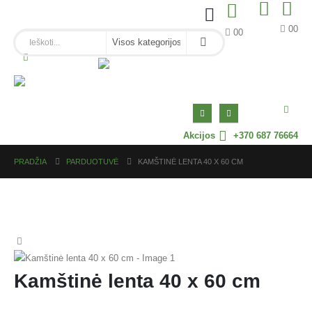
0
0
0
0
Akcijos
+370 687 76664
PRADŽIA
PARDUOTUVĖ
KAMŠTINĖ LENTA 40 X 60 CM
Kamštinė lenta 40 x 60 cm