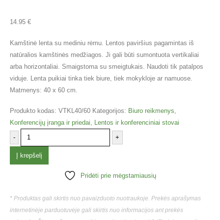
14.95
€
Kamštinė lenta su mediniu rėmu. Lentos paviršius pagamintas iš
natūralios kamštinės medžiagos. Ji gali būti sumontuota vertikaliai
arba horizontaliai. Smaigstoma su smeigtukais. Naudoti tik patalpos
viduje. Lenta puikiai tinka tiek biure, tiek mokykloje ar namuose.
Matmenys: 40 x 60 cm.
Produkto kodas:
VTKL40/60
Kategorijos:
Biuro reikmenys
,
Konferencijų įranga ir priedai
,
Lentos ir konferenciniai stovai
-
+
Į krepšelį
Pridėti prie mėgstamiausių
* Produktas gali skirtis nuo pavaizduoto nuotraukoje. Prekės aprašymas
internetinėje parduotuvėje gali skirtis nuo informacijos ant prekės