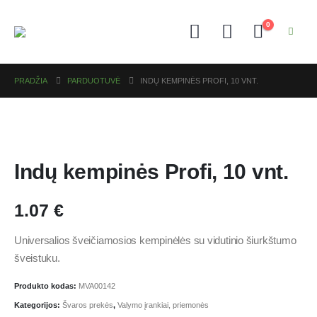
0
PRADŽIA
PARDUOTUVĖ
INDŲ KEMPINĖS PROFI, 10 VNT.
Indų kempinės Profi, 10 vnt.
1.07
€
Universalios šveičiamosios kempinėlės su vidutinio šiurkštumo
šveistuku.
Produkto kodas:
MVA00142
Kategorijos:
Švaros prekės
,
Valymo įrankiai, priemonės