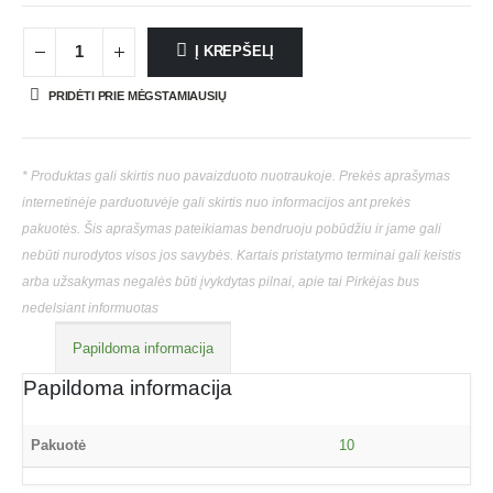
Į KREPŠELĮ
PRIDĖTI PRIE MĖGSTAMIAUSIŲ
* Produktas gali skirtis nuo pavaizduoto nuotraukoje. Prekės aprašymas
internetinėje parduotuvėje gali skirtis nuo informacijos ant prekės
pakuotės. Šis aprašymas pateikiamas bendruoju pobūdžiu ir jame gali
nebūti nurodytos visos jos savybės. Kartais pristatymo terminai gali keistis
arba užsakymas negalės būti įvykdytas pilnai, apie tai Pirkėjas bus
nedelsiant informuotas
Papildoma informacija
Papildoma informacija
Pakuotė
10