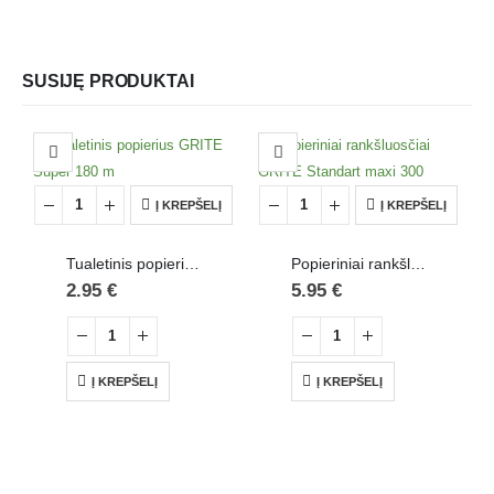
SUSIJĘ PRODUKTAI
Į KREPŠELĮ
Į KREPŠELĮ
Tualetinis popierius GRITE Super 180 m
Popieriniai rankšluosčiai GRITE Standart maxi 300
2.95
€
5.95
€
Į KREPŠELĮ
Į KREPŠELĮ