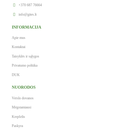
+370 687 76664
info@gites.lt
INFORMACIJA
Apie mus
Kontaktai
Taisyklės ir sąlygos
Privatumo poltiika
DUK
NUORODOS
Verslo dovanos
Mėgstamiausi
Krepšelis
Paskyra