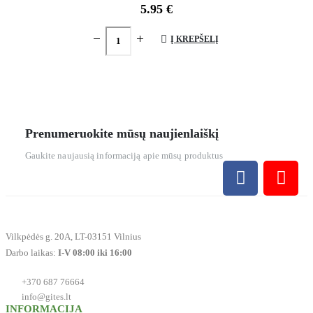
5.95
€
Į KREPŠELĮ
Prenumeruokite mūsų naujienlaiškį
Gaukite naujausią informaciją apie mūsų produktus
Vilkpėdės g. 20A, LT-03151 Vilnius
Darbo laikas:
I-V 08:00 iki 16:00
+370 687 76664
info@gites.lt
INFORMACIJA