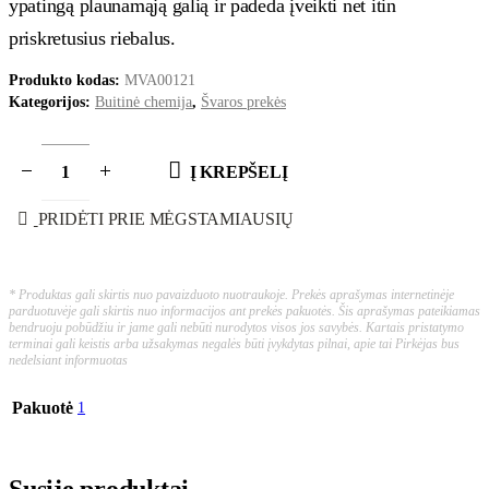
ypatingą plaunamąją galią ir padeda įveikti net itin
priskretusius riebalus.
Produkto kodas:
MVA00121
Kategorijos:
Buitinė chemija
,
Švaros prekės
Į KREPŠELĮ
PRIDĖTI PRIE MĖGSTAMIAUSIŲ
* Produktas gali skirtis nuo pavaizduoto nuotraukoje. Prekės aprašymas internetinėje
parduotuvėje gali skirtis nuo informacijos ant prekės pakuotės. Šis aprašymas pateikiamas
bendruoju pobūdžiu ir jame gali nebūti nurodytos visos jos savybės. Kartais pristatymo
terminai gali keistis arba užsakymas negalės būti įvykdytas pilnai, apie tai Pirkėjas bus
nedelsiant informuotas
Pakuotė
1