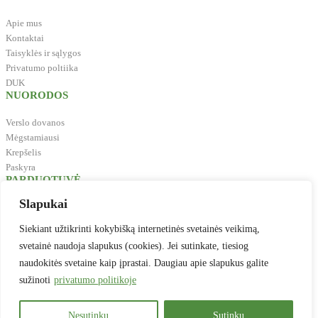
Apie mus
Kontaktai
Taisyklės ir sąlygos
Privatumo poltiika
DUK
NUORODOS
Verslo dovanos
Mėgstamiausi
Krepšelis
Paskyra
PARDUOTUVĖ
Slapukai
Biuro reikmenys
Švaros prekės
Siekiant užtikrinti kokybišką internetinės svetainės veikimą,
Maistas, gėrimai, indai
svetainė naudoja slapukus (cookies). Jei sutinkate, tiesiog
Prekės vaikų kūrybai
naudokitės svetaine kaip įprastai. Daugiau apie slapukus galite
Antspaudai
sužinoti
privatumo politikoje
Baldai
Verslo dovanos
Nesutinku
Sutinku