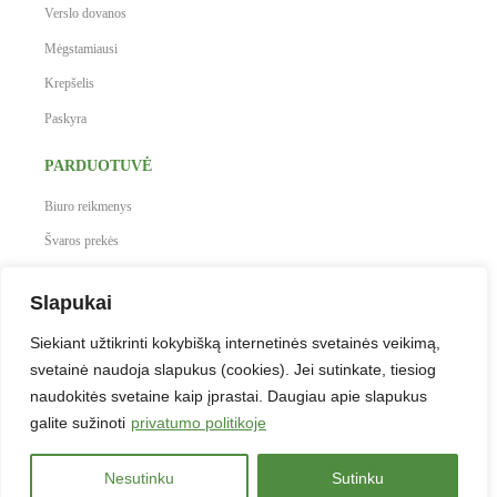
Verslo dovanos
Mėgstamiausi
Krepšelis
Paskyra
PARDUOTUVĖ
Biuro reikmenys
Švaros prekės
Maistas, gėrimai, indai
Slapukai
Prekės vaikų kūrybai
Siekiant užtikrinti kokybišką internetinės svetainės veikimą,
Antspaudai
svetainė naudoja slapukus (cookies). Jei sutinkate, tiesiog
Baldai
naudokitės svetaine kaip įprastai. Daugiau apie slapukus
Verslo dovanos
galite sužinoti
privatumo politikoje
Nesutinku
Sutinku