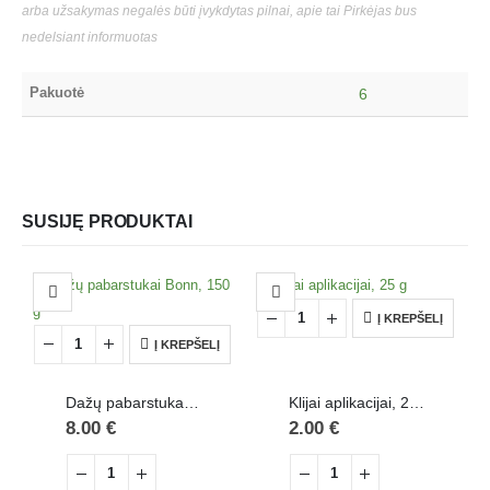
arba užsakymas negalės būti įvykdytas pilnai, apie tai Pirkėjas bus
nedelsiant informuotas
Pakuotė
6
SUSIJĘ PRODUKTAI
Į KREPŠELĮ
Į KREPŠELĮ
Dažų pabarstukai Bonn, 150 g
Klijai aplikacijai, 25 g
8.00
€
2.00
€