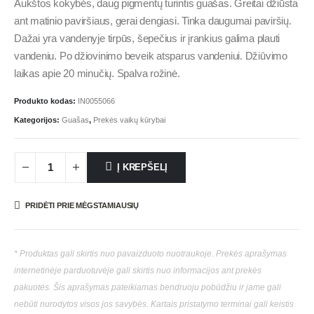
Aukštos kokybės, daug pigmentų turintis guašas. Greitai džiūsta
ant matinio paviršiaus, gerai dengiasi. Tinka daugumai paviršių.
Dažai yra vandenyje tirpūs, šepečius ir įrankius galima plauti
vandeniu. Po džiovinimo beveik atsparus vandeniui. Džiūvimo
laikas apie 20 minučių. Spalva rožinė.
Produkto kodas:
IN0055066
Kategorijos:
Guašas
,
Prekės vaikų kūrybai
Į KREPŠELĮ
PRIDĖTI PRIE MĖGSTAMIAUSIŲ
* Produktas gali skirtis nuo pavaizduoto nuotraukoje. Prekės aprašymas
internetinėje parduotuvėje gali skirtis nuo informacijos ant prekės
pakuotės. Šis aprašymas pateikiamas bendruoju pobūdžiu ir jame gali
nebūti nurodytos visos jos savybės. Kartais pristatymo terminai gali keistis