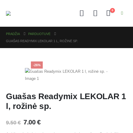
0
PRADŽIA
PARDUOTUVĖ
GUAŠAS READYMIX LEKOLAR 1 L, ROŽINĖ SP.
-26%
Guašas Readymix LEKOLAR 1
l, rožinė sp.
7.00
€
9.50
€