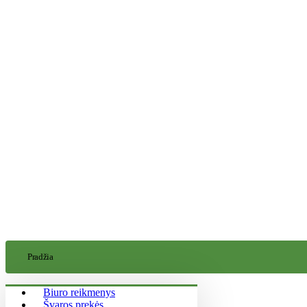
Pradžia
Biuro reikmenys
Švaros prekės