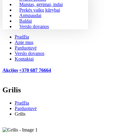
Maistas, gėrimai, indai
Prekės vaikų kūrybai
Antspaudai
Baldai
Verslo dovanos
Pradžia
Apie mus
Parduotuvė
Verslo dovanos
Kontaktai
Akcijos
+370 687 76664
Grilis
Pradžia
Parduotuvė
Grilis