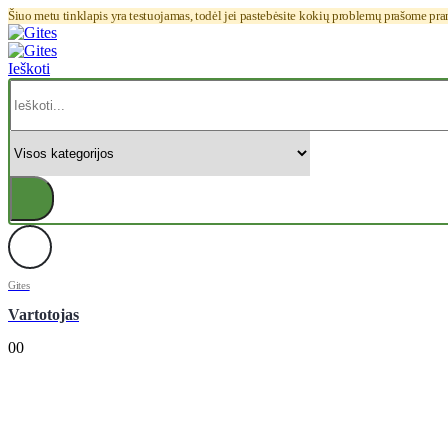
Šiuo metu tinklapis yra testuojamas, todėl jei pastebėsite kokių problemų prašome pr
Ieškoti
Gites
Vartotojas
0
0