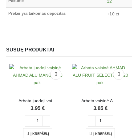
Pakuotė
12
Prekei yra taikomas depozitas
+10 ct
SUSIJĘ PRODUKTAI
Arbata juodoji vaisinė AHMAD ALU MANGO, 20 pak.
Arbata vaisinė AHMAD ALU FRUIT SELECTION, 20 pak.
3.95
€
3.85
€
Į KREPŠELĮ
Į KREPŠELĮ