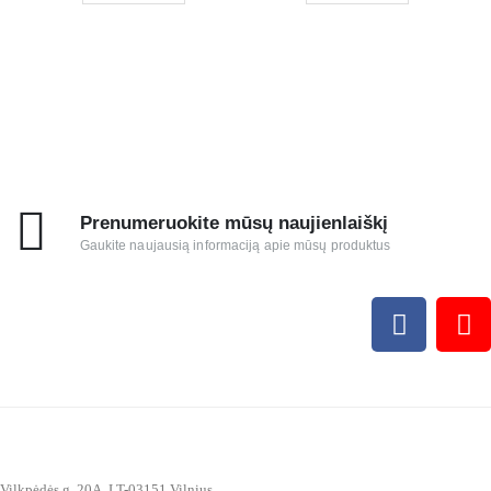
Prenumeruokite mūsų naujienlaiškį
Gaukite naujausią informaciją apie mūsų produktus
Vilkpėdės g. 20A, LT-03151 Vilnius