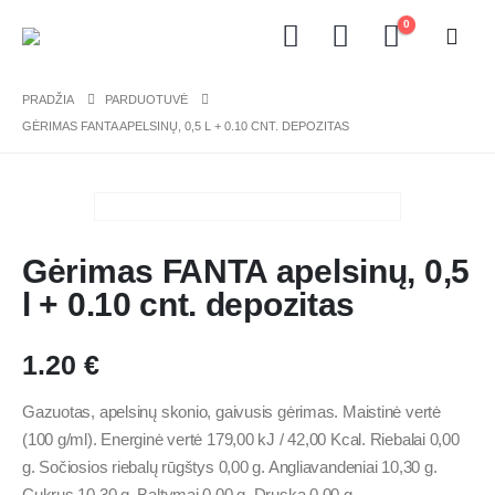
0
PRADŽIA
PARDUOTUVĖ
GĖRIMAS FANTA APELSINŲ, 0,5 L + 0.10 CNT. DEPOZITAS
Gėrimas FANTA apelsinų, 0,5
l + 0.10 cnt. depozitas
1.20
€
Gazuotas, apelsinų skonio, gaivusis gėrimas. Maistinė vertė
(100 g/ml). Energinė vertė 179,00 kJ / 42,00 Kcal. Riebalai 0,00
g. Sočiosios riebalų rūgštys 0,00 g. Angliavandeniai 10,30 g.