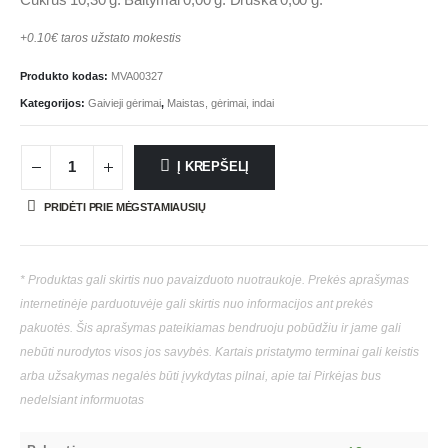
Cukrus 10,30 g. Baltymai 0,00 g. Druska 0,00 g.
+0.10€ taros užstato mokestis
Produkto kodas:
MVA00327
Kategorijos:
Gaivieji gėrimai
,
Maistas, gėrimai, indai
Į KREPŠELĮ
PRIDĖTI PRIE MĖGSTAMIAUSIŲ
* Produktas gali skirtis nuo pavaizduoto nuotraukoje. Prekės aprašymas
internetinėje parduotuvėje gali skirtis nuo informacijos ant prekės
pakuotės. Šis aprašymas pateikiamas bendruoju pobūdžiu ir jame gali
nebūti nurodytos visos jos savybės. Kartais pristatymo terminai gali keistis
arba užsakymas negalės būti įvykdytas pilnai, apie tai Pirkėjas bus
nedelsiant informuotas