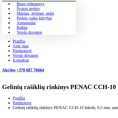
Biuro reikmenys
Švaros prekės
Maistas, gėrimai, indai
Prekės vaikų kūrybai
Antspaudai
Baldai
Verslo dovanos
Pradžia
Apie mus
Parduotuvė
Verslo dovanos
Kontaktai
Akcijos
+370 687 76664
Gelinių rašiklių rinkinys PENAC CCH-10 In
Pradžia
Parduotuvė
Gelinių rašiklių rinkinys PENAC CCH-10 Inketti, 0,5 mm, auto