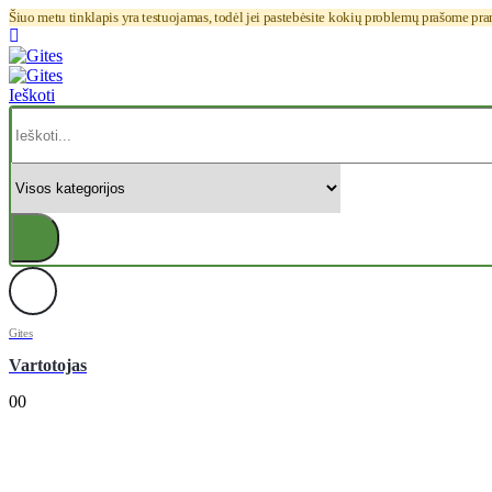
Šiuo metu tinklapis yra testuojamas, todėl jei pastebėsite kokių problemų prašome pr
Ieškoti
Gites
Vartotojas
0
0