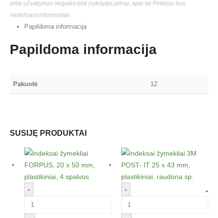
arba užsakymas negalės būti įvykdytas pilnai, apie tai Pirkėjas bus
nedelsiant informuotas
Papildoma informacija
Papildoma informacija
Pakuotė
12
SUSIJĘ PRODUKTAI
-
-