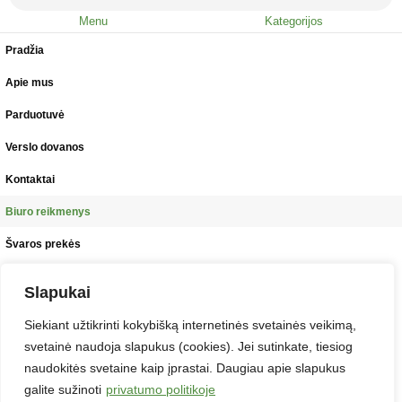
Menu
Kategorijos
Pradžia
Apie mus
Parduotuvė
Verslo dovanos
Kontaktai
Biuro reikmenys
Švaros prekės
Maistas, gėrimai, indai
Slapukai
Prekės vaikų kūrybai
Siekiant užtikrinti kokybišką internetinės svetainės veikimą,
Antspaudai
svetainė naudoja slapukus (cookies). Jei sutinkate, tiesiog
naudokitės svetaine kaip įprastai. Daugiau apie slapukus
Baldai
galite sužinoti
privatumo politikoje