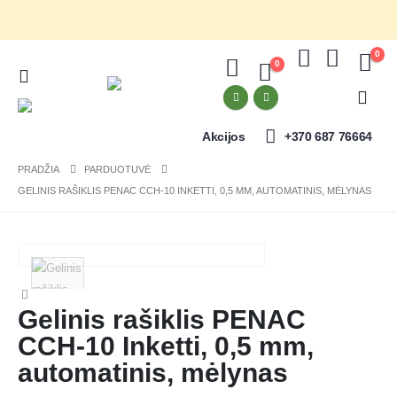
0
0
Akcijos
+370 687 76664
PRADŽIA
PARDUOTUVĖ
GELINIS RAŠIKLIS PENAC CCH-10 INKETTI, 0,5 MM, AUTOMATINIS, MĖLYNAS
Gelinis rašiklis PENAC
CCH-10 Inketti, 0,5 mm,
automatinis, mėlynas