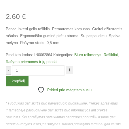
2.60
€
Penac Inketti gelio rašiklis. Permatomas korpusas. Greitai džiūstantis
rašalas. Ergonomiška guminė pirštų atrama. Su paspaudimu. Spalva:
mėlyna. Rašymo storis: 0,5 mm.
Produkto kodas:
IN0062864
Kategorijos:
Biuro reikmenys
,
Rašikliai
,
Rašymo priemonės ir jų priedai
+
-
Į krepšelį
Pridėti prie mėgstamiausių
* Produktas gali skirtis nuo pavaizduoto nuotraukoje. Prekės aprašymas
internetinėje parduotuvėje gali skirtis nuo informacijos ant prekės
pakuotės. Šis aprašymas pateikiamas bendruoju pobūdžiu ir jame gali
nebūti nurodytos visos jos savybės. Kartais pristatymo terminai gali keistis