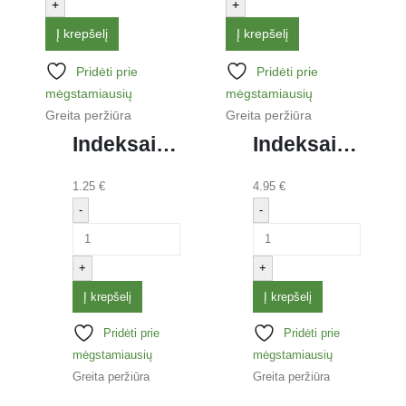
+
+
Į krepšelį
Į krepšelį
Pridėti prie
Pridėti prie
mėgstamiausių
mėgstamiausių
Greita peržiūra
Greita peržiūra
Indeksai žymekliai FORPUS, 20 x 50 mm, plastikiniai, 4 spalvos
Indeksai žymekliai 3M POST- IT 25 x 43 mm, plastikiniai, raudona sp.
1.25
€
4.95
€
-
-
+
+
Į krepšelį
Į krepšelį
Pridėti prie
Pridėti prie
mėgstamiausių
mėgstamiausių
Greita peržiūra
Greita peržiūra