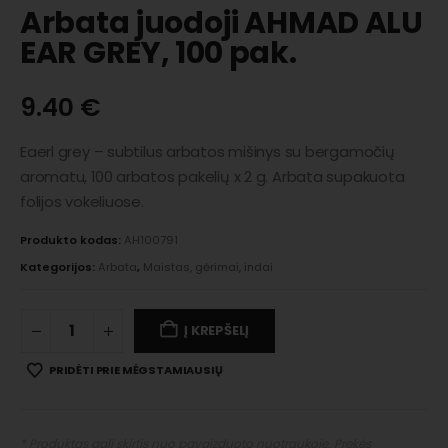
Arbata juodoji AHMAD ALU
EAR GREY, 100 pak.
9.40
€
Eaerl grey – subtilus arbatos mišinys su bergamočių
aromatu, 100 arbatos pakelių x 2 g. Arbata supakuota
folijos vokeliuose.
Produkto kodas:
AH100791
Kategorijos:
Arbata
,
Maistas, gėrimai, indai
Į KREPŠELĮ
PRIDĖTI PRIE MĖGSTAMIAUSIŲ
* Produktas gali skirtis nuo pavaizduoto nuotraukoje. Prekės