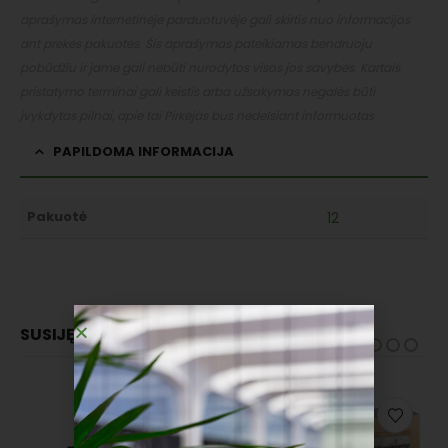
aprašymas internetinėje parduotuvėje gali skirtis nuo informacijos
ant prekės pakuotės. Šis aprašymas pateikiamas bendruoju
pobūdžiu ir jame gali nebūti nurodytos visos jos savybės. Kartais
pristatymo terminai gali keistis arba užsakymas negalės būti
įvykdytas pilnai, apie tai Pirkėjas bus nedelsiant informuotas
PAPILDOMA INFORMACIJA
Pakuotė
12
SUSIJĘ PRODUKTAI