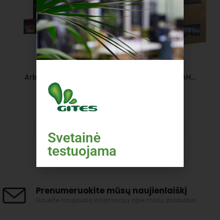
Arbata juodoji AHMAD CLASSICAL SELECTION rinkinys, 60 pak.
Arbata žalioji AHMAD ALU GREEN SELECTION, 20 pak.
14.95
€
3.95
€
Į KREPŠELĮ
Į KREPŠELĮ
Svetainė
testuojama
Šiuo metu tinklapis yra
testuojamas, todėl jei
Prenumeruokite mūsų naujienlaiškį
Gaukite naujausią informaciją apie mūsų produktus
pastebėsite kokių problemų
prašome pranešti mums!