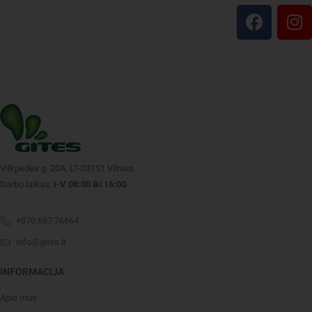
Svetainės prekių
asortimentas pildomas. Dėl
nesurastų prekių prašome
kreiptis į Jus aptarnaujantį
vadybininką arba el.
paštu
info@gites.lt
.
Vilkpėdės g. 20A, LT-03151 Vilnius
Darbo laikas:
I-V 08:00 iki 16:00
+370 687 76664
info@gites.lt
INFORMACIJA
Apie mus