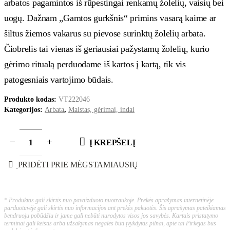
arbatos pagamintos iš rūpestingai renkamų žolelių, vaisių bei
uogų. Dažnam „Gamtos gurkšnis“ primins vasarą kaime ar
šiltus žiemos vakarus su pievose surinktų žolelių arbata.
Čiobrelis tai vienas iš geriausiai pažystamų žolelių, kurio
gėrimo ritualą perduodame iš kartos į kartą, tik vis
patogesniais vartojimo būdais.
Produkto kodas:
VT222046
Kategorijos:
Arbata
,
Maistas, gėrimai, indai
Į KREPŠELĮ
PRIDĖTI PRIE MĖGSTAMIAUSIŲ
* Produktas gali skirtis nuo pavaizduoto nuotraukoje. Prekės aprašymas internetinėje
parduotuvėje gali skirtis nuo informacijos ant prekės pakuotės. Šis aprašymas pateikiamas
bendruoju pobūdžiu ir jame gali nebūti nurodytos visos jos savybės. Kartais pristatymo
terminai gali keistis arba užsakymas negalės būti įvykdytas pilnai, apie tai Pirkėjas bus