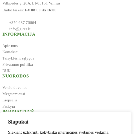
Vilkpėdės g. 20A, LT-03151 Vilnius
Darbo laikas:
I-V 08:00 iki 16:00
+370 687 76664
info@gites.lt
INFORMACIJA
Apie mus
Kontaktai
Taisyklės ir sąlygos
Privatumo poltiika
DUK
NUORODOS
Verslo dovanos
Mėgstamiausi
Krepšelis
Paskyra
PARDUOTUVĖ
Slapukai
Biuro reikmenys
Švaros prekės
Siekiant užtikrinti kokybišką internetinės svetainės veikimą,