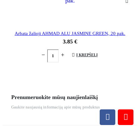
Arbata žalioji AHMAD ALU JASMINE GREEN, 20 pak.
3.85
€
Į KREPŠELĮ
Prenumeruokite mūsų naujienlaiškį
Gaukite naujausią informaciją apie mūsų produktus